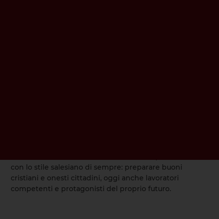
dignità, responsabilità e servizio alla comunità.
L’incontro con le imprese diventa così parte integrante
del percorso educativo, perché aiuta i giovani a leggere
il proprio futuro con maggiore consapevolezza e
fiducia.
La collaborazione tra Salesiani Don Bosco, Apindustria
Servizi, Confapi Venezia e le aziende del territorio
rappresenta un modello virtuoso di alleanza educativa.
Una rete che mette al centro i giovani e valorizza il
dialogo tra formazione, competenze e sviluppo locale.
Il “Don Bosco” di San Donà di Piave si conferma così un
presidio educativo e professionale radicato nel
territorio, capace di accompagnare gli studenti dal
laboratorio alla vita, dalla formazione alla professione,
con lo stile salesiano di sempre: preparare buoni
cristiani e onesti cittadini, oggi anche lavoratori
competenti e protagonisti del proprio futuro.