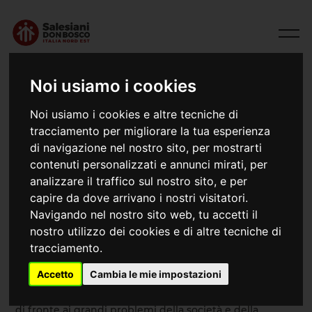
Noi usiamo i cookies
Noi usiamo i cookies e altre tecniche di
Mondo universitario
tracciamento per migliorare la tua esperienza
Salesiani Don Bosco Italia - Nord Est
di navigazione nel nostro sito, per mostrarti
contenuti personalizzati e annunci mirati, per
analizzare il traffico sul nostro sito, e per
capire da dove arrivano i nostri visitatori.
Navigando nel nostro sito web, tu accetti il
Assumendo la tradizione scientifica e accademica
nostro utilizzo dei cookies e di altre tecniche di
propria della struttura universitaria,
le Strutture
tracciamento.
Universitarie Salesiane
offrono, a questo livello
educativo, i valori dello spirito proprio del patrimonio
Accetto
Cambia le mie impostazioni
educativo e carismatico salesiano. Questa realtà vuole
essere “una presenza cristiana nel mondo universitario
di fronte ai grandi problemi della società e della