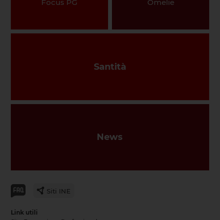
Focus PG
Omelie
Santità
News
Siti INE
Link utili