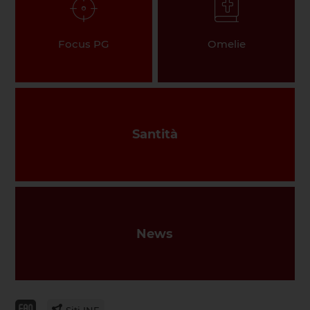
Focus PG
Omelie
Santità
News
Siti INE