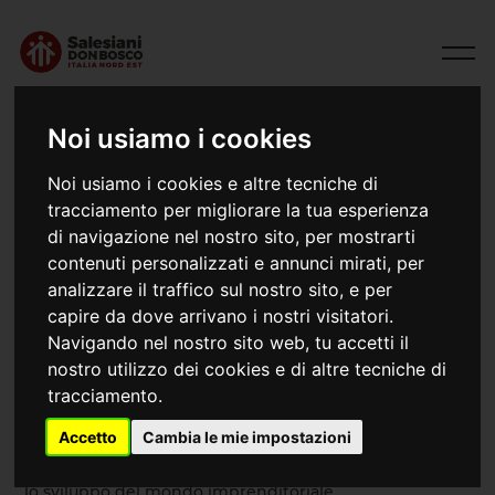
Noi usiamo i cookies
Noi usiamo i cookies e altre tecniche di
CFP
tracciamento per migliorare la tua esperienza
Salesiani Don Bosco Italia - Nord Est
di navigazione nel nostro sito, per mostrarti
contenuti personalizzati e annunci mirati, per
analizzare il traffico sul nostro sito, e per
capire da dove arrivano i nostri visitatori.
Navigando nel nostro sito web, tu accetti il
I
Centri di formazione professionali
si preoccupano di
nostro utilizzo dei cookies e di altre tecniche di
promuovere la formazione umana, cristiana e
professionale dei giovani. La formazione professionale
tracciamento.
risulta uno strumento efficace per la maturazione
Accetto
Cambia le mie impostazioni
umana integrale e la prevenzione del disagio giovanile,
oltre che per l’animazione cristiana delle realtà sociali e
lo sviluppo del mondo imprenditoriale.