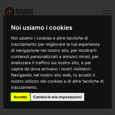
Noi usiamo i cookies
Noi usiamo i cookies e altre tecniche di
Contatti
tracciamento per migliorare la tua esperienza
di navigazione nel nostro sito, per mostrarti
Salesiani Don Bosco Italia - Nord Est
contenuti personalizzati e annunci mirati, per
analizzare il traffico sul nostro sito, e per
capire da dove arrivano i nostri visitatori.
Navigando nel nostro sito web, tu accetti il
nostro utilizzo dei cookies e di altre tecniche di
Informazioni
tracciamento.
Accetto
Cambia le mie impostazioni
Per info di carattere generale riguardanti gli
Uffici e la Sede Ispettoriale