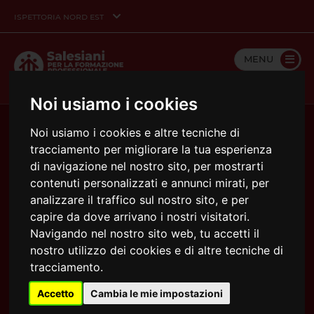
ispettoria nord est
MENU
Noi usiamo i cookies
Noi usiamo i cookies e altre tecniche di
tracciamento per migliorare la tua esperienza
di navigazione nel nostro sito, per mostrarti
contenuti personalizzati e annunci mirati, per
analizzare il traffico sul nostro sito, e per
capire da dove arrivano i nostri visitatori.
Navigando nel nostro sito web, tu accetti il
nostro utilizzo dei cookies e di altre tecniche di
tracciamento.
06/07/2026
Dalla scuola all’impresa: accompagnare i
Accetto
Cambia le mie impostazioni
giovani dentro il lavoro reale