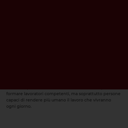
esperienze in cui le competenze professionali vengono
messe a servizio degli altri e del territorio. Una cucina
che prepara pasti per persone fragili. Interventi di
manutenzione solidale. Attività realizzate per
associazioni o comunità locali. Servizi donati a chi vive
situazioni di difficoltà.
In questi gesti il lavoro smette di essere soltanto
produttività e diventa esperienza concreta di
cittadinanza e fraternità.
La FP salesiana possiede ancora oggi questa grande
forza educativa: aiutare i giovani a entrare nel mondo
del lavoro senza perdere la propria umanità.
E forse è proprio questo il contributo più importante
che i CFP possono offrire al territorio e alle imprese:
formare lavoratori competenti, ma soprattutto persone
capaci di rendere più umano il lavoro che vivranno
ogni giorno.